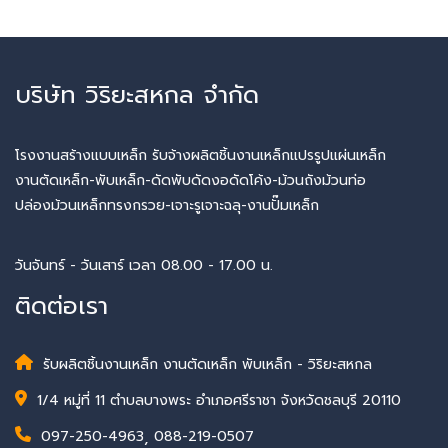
บริษัท วิริยะสหกล จำกัด
โรงงานสร้างแบบเหล็ก รับจ้างผลิตชิ้นงานเหล็กแปรรูปแผ่นเหล็ก
งานตัดเหล็ก-พับเหล็ก-ดัดพับดัดงอดัดโค้ง-ม้วนถังม้วนท่อ
ปล่องม้วนเหล็กทรงกรวย-เจาะรูเจาะฉลุ-งานปั๊มเหล็ก
วันจันทร์ - วันเสาร์ เวลา 08.00 - 17.00 น.
ติดต่อเรา
รับผลิตชิ้นงานเหล็ก งานตัดเหล็ก พับเหล็ก - วิริยะสหกล
1/4 หมู่ที่ 11 ตำบลบางพระ อำเภอศรีราชา จังหวัดชลบุรี 20110
097-250-4963
,
088-219-0507